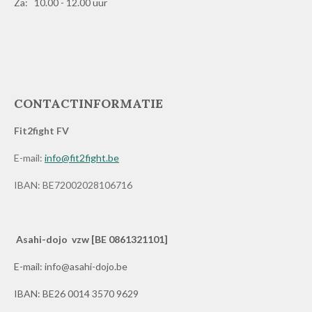
Za: 10.00 - 12.00 uur
CONTACTINFORMATIE
Fit2fight FV
E-mail:
info@fit2fight.be
IBAN: BE72002028106716
Asahi-dojo vzw [BE 0861321101]
E-mail: info@asahi-dojo.be
IBAN: BE26 0014 3570 9629