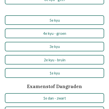
5e kyu
4e kyu - groen
3e kyu
2e kyu - bruin
1e kyu
Examenstof Dangraden
1e dan - zwart