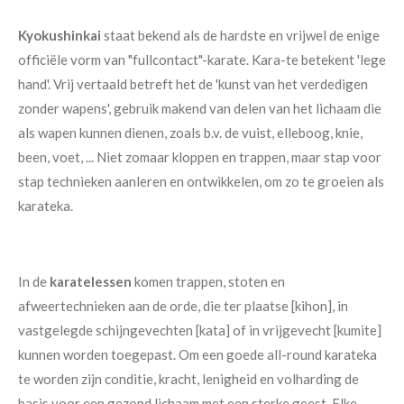
Kyokushinkai
staat bekend als de hardste en vrijwel de enige
officiële vorm van "fullcontact"-karate. Kara-te betekent 'lege
hand'. Vrij vertaald betreft het de 'kunst van het verdedigen
zonder wapens', gebruik makend van delen van het lichaam die
als wapen kunnen dienen, zoals b.v. de vuist, elleboog, knie,
been, voet, ... Niet zomaar kloppen en trappen, maar stap voor
stap technieken aanleren en ontwikkelen, om zo te groeien als
karateka.
In de
karatelessen
komen trappen, stoten en
afweertechnieken aan de orde, die ter plaatse [kihon], in
vastgelegde schijngevechten [kata] of in vrijgevecht [kumite]
kunnen worden toegepast. Om een goede all-round karateka
te worden zijn conditie, kracht, lenigheid en volharding de
basis voor een gezond lichaam met een sterke geest. Elke