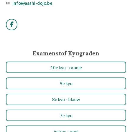
✉
info@asahi-dojo.be
F
a
c
e
b
Examenstof Kyugraden
o
o
k
10e kyu - oranje
9e kyu
8e kyu - blauw
7e kyu
6e kyu - geel