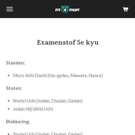
Ga
direct
naar
de
hoofdinhoud
Examenstof 5e kyu
Standen:
Moro Ashi Dachi (Ido-geiko, Mawate, Naore)
Stoten:
Shotei Uchi (Jodan, Chudan, Gedan)
Jodan Hiji (Ate) Uchi
Blokkering:
Shotei Uchi (Jodan, Chudan, Gedan)